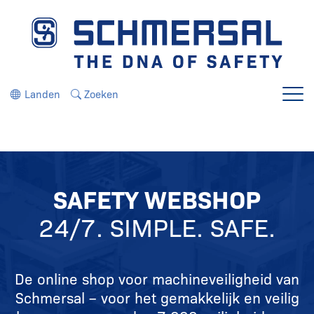
Ga direct naar de navigatie
Ga direct naar de inhoud
Landen
Zoeken
Menu
SAFETY WEBSHOP
24/7. SIMPLE. SAFE.
De online shop voor machineveiligheid van
Schmersal – voor het gemakkelijk en veilig